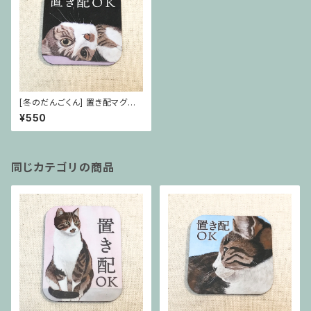
[冬のだんごくん] 置き配マグネ
ット
¥550
同じカテゴリの商品