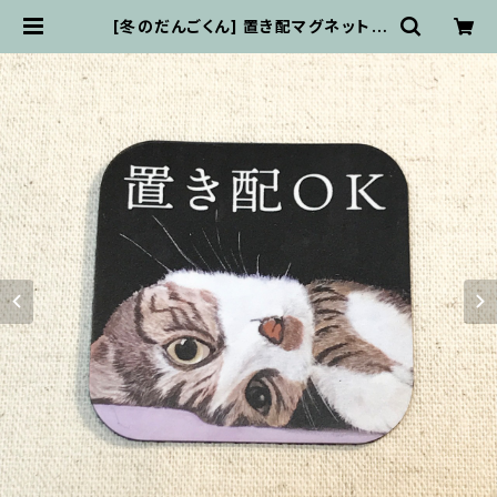
[冬のだんごくん] 置き配マグネット |
soychai