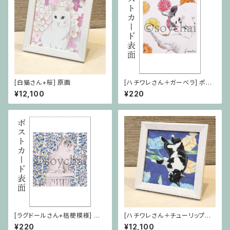
[白猫さん+桜] 原画
[ハチワレさん＋ガーベラ] ポス
トカード
¥12,100
¥220
[ラグドールさん+桔梗模様] ポ
[ハチワレさん＋チューリップ柄]
ストカード
原画
¥220
¥12,100